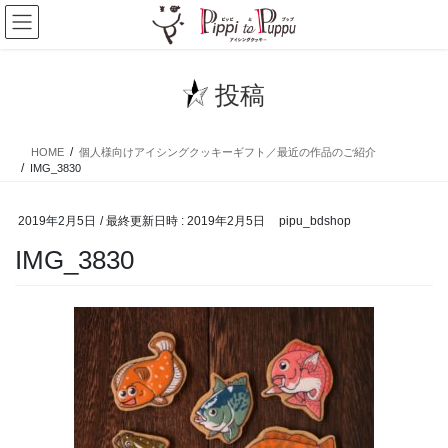
コ
ナ
ン
ビ
テ
ゲ
ン
ー
投稿
ツ
シ
へ
ョ
ス
ン
HOME
個人様向けアイシングクッキーギフト／最近の作品のご紹介
キ
に
IMG_3830
ッ
移
プ
動
2019年2月5日
/ 最終更新日時 :
2019年2月5日
pipu_bdshop
IMG_3830