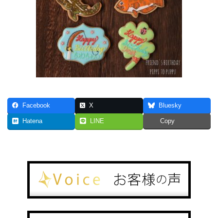
Facebook
X
Bluesky
Hatena
LINE
Copy