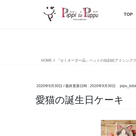
コ
ナ
ン
ビ
TOP
テ
ゲ
ン
ー
ツ
シ
へ
ョ
ス
ン
キ
に
HOME
『セミオーダー品』ペットの似顔絵アイシング
ッ
移
プ
動
2020年9月30日
/ 最終更新日時 :
2020年9月30日
pipu_bds
愛猫の誕生日ケーキ