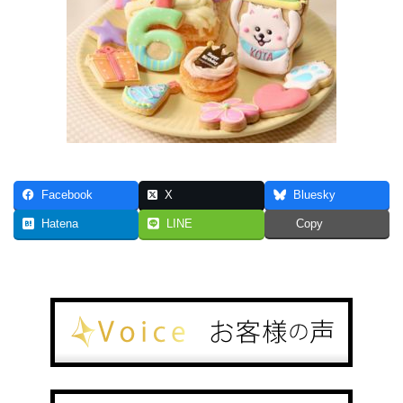
Facebook
X
Bluesky
Hatena
LINE
Copy