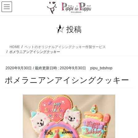
コ
ナ
ン
ビ
テ
ゲ
ン
ー
投稿
ツ
シ
へ
ョ
ス
ン
HOME
ペットのオリジナルアイシングクッキー作製サービス
キ
に
ポメラニアンアイシングクッキー
ッ
移
プ
動
2020年9月30日
/ 最終更新日時 :
2020年9月30日
pipu_bdshop
ポメラニアンアイシングクッキー