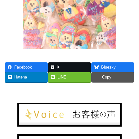
Facebook
X
Bluesky
Hatena
LINE
Copy