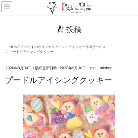
コ
ナ
ン
ビ
テ
ゲ
ン
ー
投稿
ツ
シ
へ
ョ
ス
ン
HOME
ペットのオリジナルアイシングクッキー作製サービス
キ
に
プードルアイシングクッキー
ッ
移
プ
動
2020年9月30日
/ 最終更新日時 :
2020年9月30日
pipu_bdshop
プードルアイシングクッキー