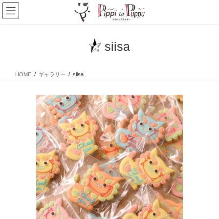
コ
ナ
ン
ビ
テ
ゲ
ン
ー
siisa
ツ
シ
へ
ョ
ス
ン
HOME
ギャラリー
siisa
キ
に
ッ
移
プ
動