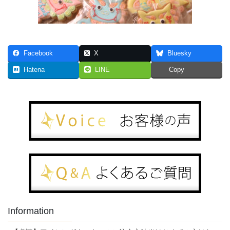
Facebook
X
Bluesky
Hatena
LINE
Copy
Information