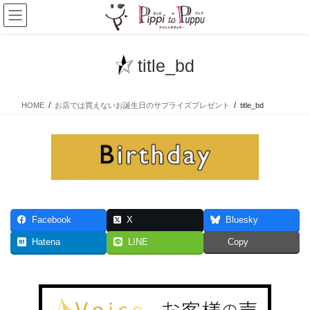
コ
ナ
ン
ビ
テ
ゲ
ン
ー
title_bd
ツ
シ
へ
ョ
ス
ン
HOME
お店では買えないお誕生日のサプライズプレゼント
title_bd
キ
に
ッ
移
プ
動
Facebook
X
Bluesky
Hatena
LINE
Copy