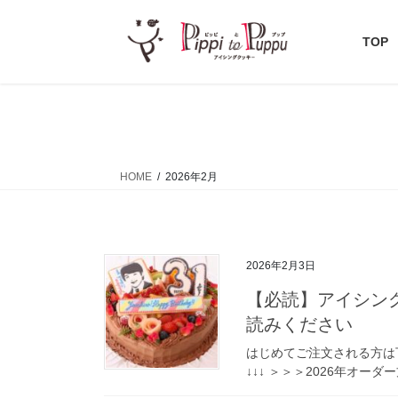
コ
ナ
ン
ビ
TOP
テ
ゲ
ン
ー
ツ
シ
へ
ョ
ス
ン
キ
に
HOME
2026年2月
ッ
移
プ
動
2026年2月3日
【必読】アイシン
読みください
はじめてご注文される方は
↓↓↓ ＞＞＞2026年オーダ